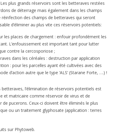
 Les plus grands réservoirs sont les betteraves restées
ordons de déterrage mais également dans les champs
de réinfection des champs de betteraves qui seront
ble d’éliminer au plus vite ces réservoirs potentiels:
ur les places de chargement : enfouir profondément les
stant. L’enfouissement est important tant pour lutter
 que contre la cercosporiose ;
aves dans les céréales : destruction par application
ntion : pour les parcelles ayant été cultivées avec des
ode d’action autre que le type ‘ALS’ (Starane Forte, ….) !
 betteraves, l’élimination de réservoirs potentiels est
ie et matricaire comme réservoir de virus et de
e pucerons. Ceux-ci doivent être éliminés le plus
ue ou un traitement glyphosate (application : terres
uits sur Phytoweb.