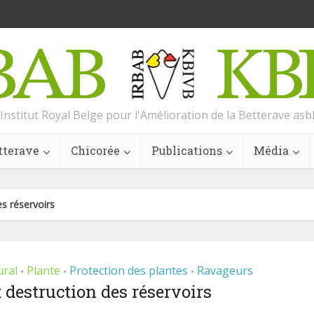
Institut Royal Belge pour l'Amélioration de la Betterave asb
tterave
Chicorée
Publications
Média
es réservoirs
ural
Plante
Protection des plantes
Ravageurs
•
•
•
: destruction des réservoirs