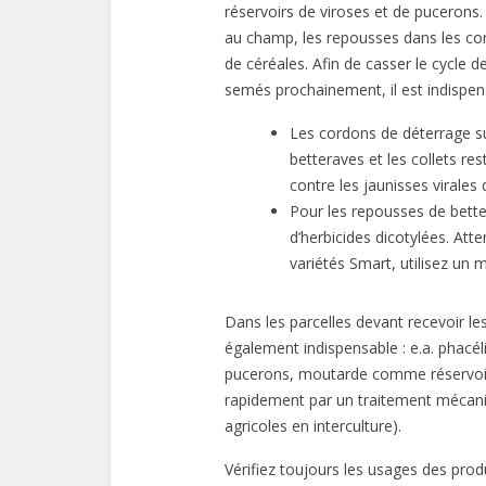
réservoirs de viroses et de pucerons.
au champ, les repousses dans les c
de céréales. Afin de casser le cycle 
semés prochainement, il est indispensa
Les cordons de déterrage s
betteraves et les collets re
contre les jaunisses virales
Pour les repousses de better
d’herbicides dicotylées. Atte
variétés Smart, utilisez un m
Dans les parcelles devant recevoir les
également indispensable : e.a. phacél
pucerons, moutarde comme réservoir d
rapidement par un traitement mécaniq
agricoles en interculture).
Vérifiez toujours les usages des prod