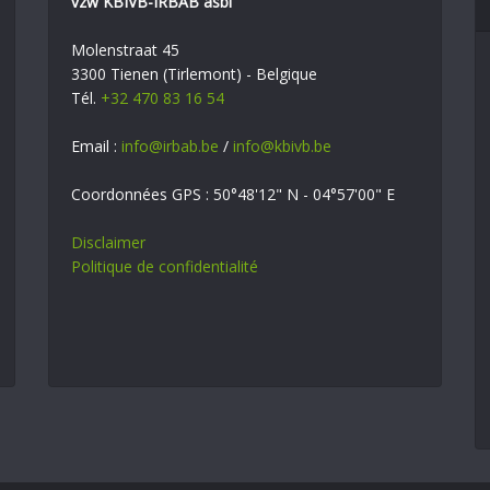
vzw KBIVB-IRBAB asbl
Molenstraat 45
3300 Tienen (Tirlemont) - Belgique
Tél.
+32 470 83 16 54
Email :
info@irbab.be
/
info@kbivb.be
Coordonnées GPS : 50°48'12" N - 04°57'00" E
Disclaimer
Politique de confidentialité