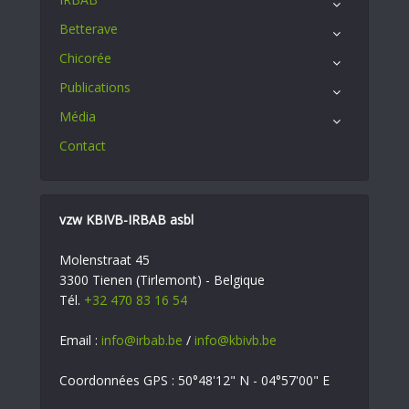
Betterave
Chicorée
Publications
Média
Contact
vzw KBIVB-IRBAB asbl
Molenstraat 45
3300 Tienen (Tirlemont) - Belgique
Tél.
+32 470 83 16 54
Email :
info@irbab.be
/
info@kbivb.be
Coordonnées GPS : 50°48'12" N - 04°57'00" E