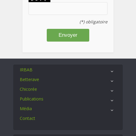
(*) obligatoire
IRBAB
Betterave
Chicorée
Publications
Média
Contact