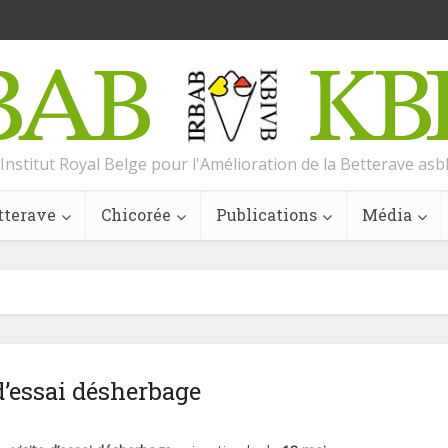
Institut Royal Belge pour l'Amélioration de la Betterave asb
tterave
Chicorée
Publications
Média
d’essai désherbage