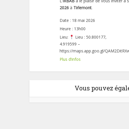
L’
IRBAB
a le plaisir de vous inviter à 
2026
à
Tirlemont
.
Date :
18 mai 2026
Heure :
13h00
Lieu:
Lieu : 50.800177,
4.919599 –
https://maps.app.goo.gl/QAM2DitRX
Plus d’infos
Vous pouvez égale