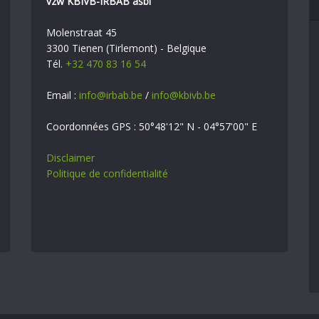
vzw KBIVB-IRBAB asbl
Molenstraat 45
3300 Tienen (Tirlemont) - Belgique
Tél.
+32 470 83 16 54
Email :
info@irbab.be
/
info@kbivb.be
Coordonnées GPS : 50°48'12" N - 04°57'00" E
Disclaimer
Politique de confidentialité