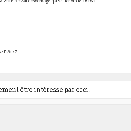
sa
visite d’essai désherbage
qui se tiendra le
18 mai
wzTk9uk7
ment être intéressé par ceci.