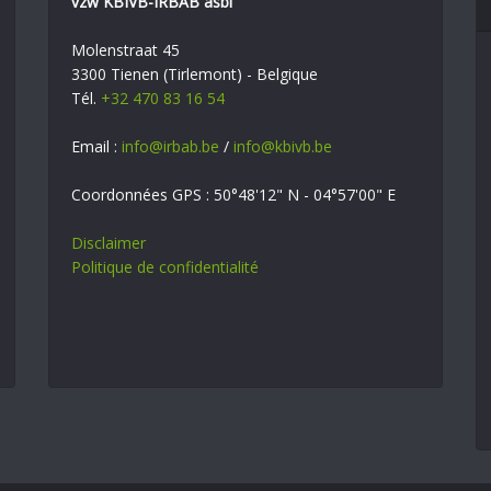
vzw KBIVB-IRBAB asbl
Molenstraat 45
3300 Tienen (Tirlemont) - Belgique
Tél.
+32 470 83 16 54
Email :
info@irbab.be
/
info@kbivb.be
Coordonnées GPS : 50°48'12" N - 04°57'00" E
Disclaimer
Politique de confidentialité