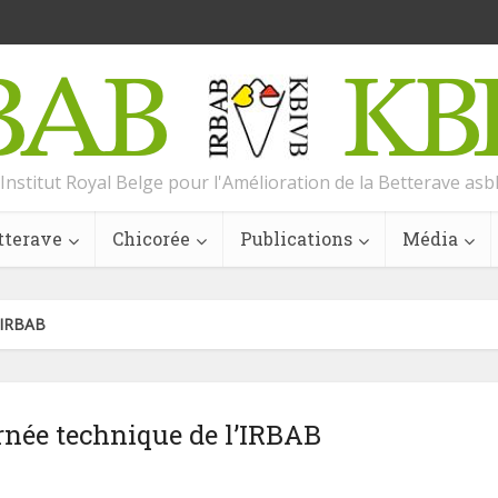
Institut Royal Belge pour l'Amélioration de la Betterave asb
tterave
Chicorée
Publications
Média
l’IRBAB
rnée technique de l’IRBAB