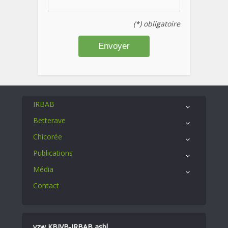
(*) obligatoire
IRBAB
Betterave
Chicorée
Publications
Média
Contact
vzw KBIVB-IRBAB asbl