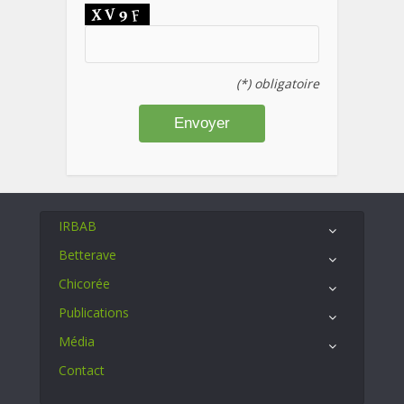
(*) obligatoire
IRBAB
Betterave
Chicorée
Publications
Média
Contact