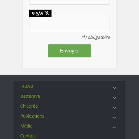
(*) obligatoire
IRBAB
Betterave
Chicorée
Publications
Média
Contact