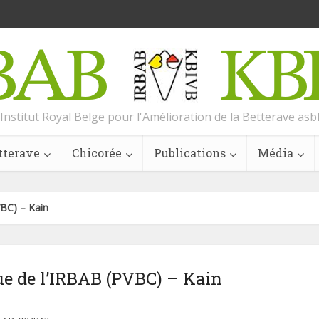
Institut Royal Belge pour l'Amélioration de la Betterave asb
tterave
Chicorée
Publications
Média
VBC) – Kain
e de l’IRBAB (PVBC) – Kain