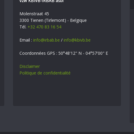
vzw KBIVB-IRBAB asbl
Molenstraat 45
3300 Tienen (Tirlemont) - Belgique
Tél.
+32 470 83 16 54
Email :
info@irbab.be
/
info@kbivb.be
Coordonnées GPS : 50°48'12" N - 04°57'00" E
Disclaimer
Politique de confidentialité