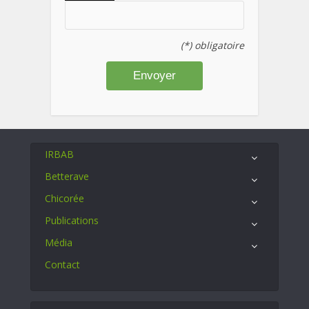
(*) obligatoire
IRBAB
Betterave
Chicorée
Publications
Média
Contact