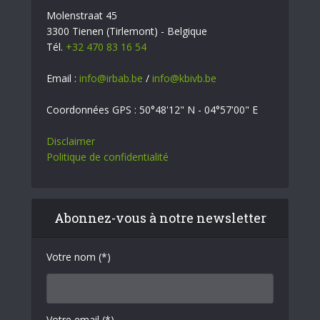
Molenstraat 45
3300 Tienen (Tirlemont) - Belgique
Tél.
+32 470 83 16 54
Email :
info@irbab.be
/
info@kbivb.be
Coordonnées GPS : 50°48'12" N - 04°57'00" E
Disclaimer
Politique de confidentialité
Abonnez-vous à notre newsletter
Votre nom (*)
Votre email (*)