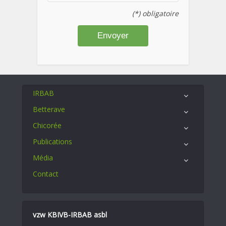
(*) obligatoire
IRBAB
Betterave
Chicorée
Publications
Média
Contact
vzw KBIVB-IRBAB asbl