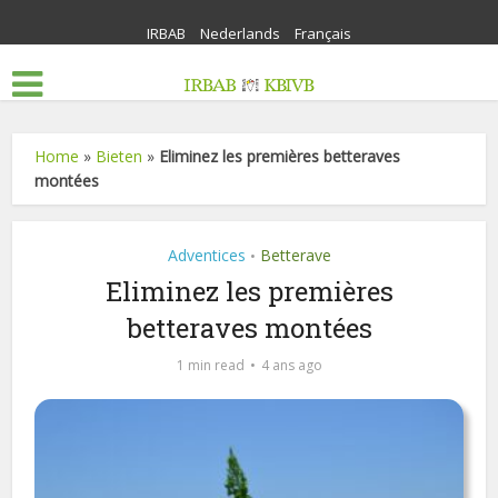
IRBAB
Nederlands
Français
Home
»
Bieten
»
Eliminez les premières betteraves
montées
Adventices
Betterave
•
Eliminez les premières
betteraves montées
1 min read
4 ans ago