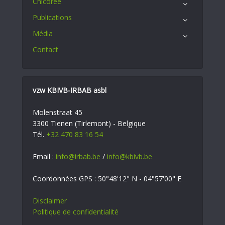
Chicorée
Publications
Média
Contact
vzw KBIVB-IRBAB asbl
Molenstraat 45
3300 Tienen (Tirlemont) - Belgique
Tél.
+32 470 83 16 54
Email :
info@irbab.be
/
info@kbivb.be
Coordonnées GPS : 50°48'12" N - 04°57'00" E
Disclaimer
Politique de confidentialité