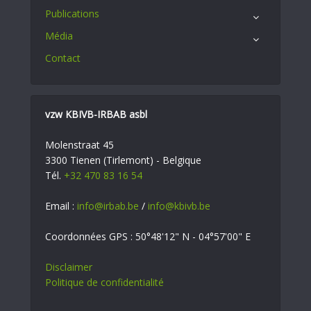
Publications
Média
Contact
vzw KBIVB-IRBAB asbl
Molenstraat 45
3300 Tienen (Tirlemont) - Belgique
Tél.
+32 470 83 16 54
Email :
info@irbab.be
/
info@kbivb.be
Coordonnées GPS : 50°48'12" N - 04°57'00" E
Disclaimer
Politique de confidentialité