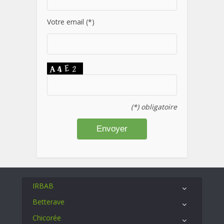
Votre email (*)
(*) obligatoire
IRBAB
Betterave
Chicorée