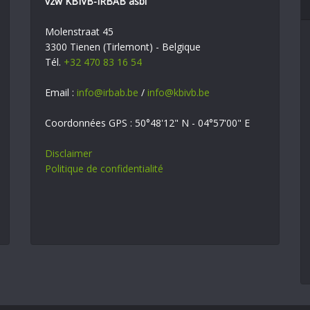
vzw KBIVB-IRBAB asbl
Molenstraat 45
3300 Tienen (Tirlemont) - Belgique
Tél.
+32 470 83 16 54
Email :
info@irbab.be
/
info@kbivb.be
Coordonnées GPS : 50°48'12" N - 04°57'00" E
Disclaimer
Politique de confidentialité