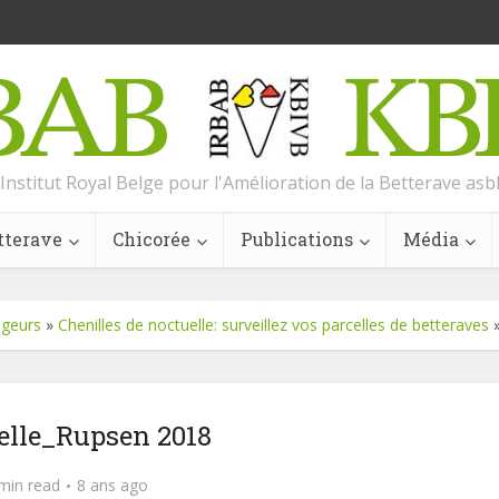
Institut Royal Belge pour l'Amélioration de la Betterave asb
tterave
Chicorée
Publications
Média
geurs
»
Chenilles de noctuelle: surveillez vos parcelles de betteraves
elle_Rupsen 2018
min read
8 ans ago