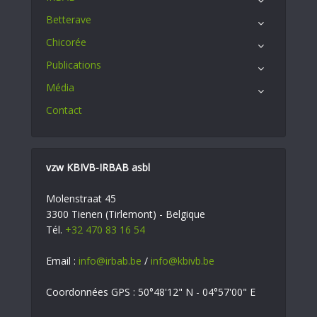
Betterave
Chicorée
Publications
Média
Contact
vzw KBIVB-IRBAB asbl
Molenstraat 45
3300 Tienen (Tirlemont) - Belgique
Tél.
+32 470 83 16 54
Email :
info@irbab.be
/
info@kbivb.be
Coordonnées GPS : 50°48'12" N - 04°57'00" E