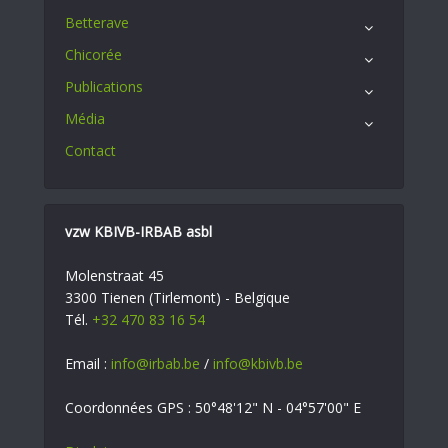
Betterave
Chicorée
Publications
Média
Contact
vzw KBIVB-IRBAB asbl
Molenstraat 45
3300 Tienen (Tirlemont) - Belgique
Tél.
+32 470 83 16 54
Email :
info@irbab.be
/
info@kbivb.be
Coordonnées GPS : 50°48'12" N - 04°57'00" E