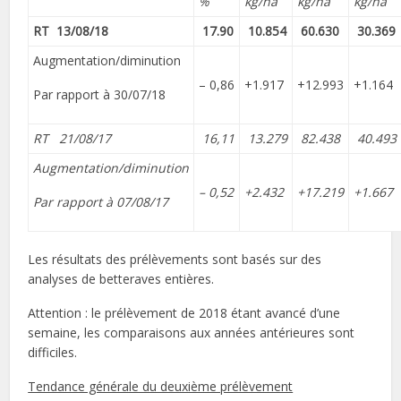
%
kg/ha
kg/ha
kg/ha
RT 13/08/18
17.90
10.854
60.630
30.369
Augmentation/diminution
– 0,86
+1.917
+12.993
+1.164
Par rapport à 30/07/18
RT 21/08/17
16,11
13.279
82.438
40.493
Augmentation/diminution
– 0,52
+2.432
+17.219
+1.667
Par rapport à 07/08/17
Les résultats des prélèvements sont basés sur des
analyses de betteraves entières.
Attention : le prélèvement de 2018 étant avancé d’une
semaine, les comparaisons aux années antérieures sont
difficiles.
Tendance générale du deuxième prélèvement