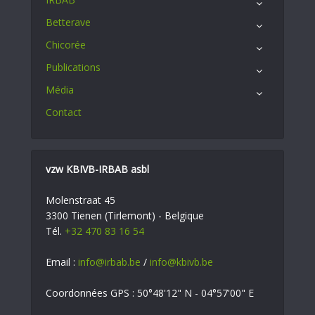
Betterave
Chicorée
Publications
Média
Contact
vzw KBIVB-IRBAB asbl
Molenstraat 45
3300 Tienen (Tirlemont) - Belgique
Tél.
+32 470 83 16 54
Email :
info@irbab.be
/
info@kbivb.be
Coordonnées GPS : 50°48'12" N - 04°57'00" E