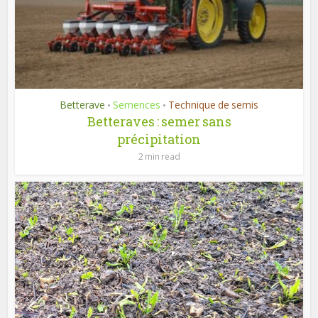
Betterave
Semences
Technique de semis
•
•
Betteraves : semer sans
précipitation
2 min read