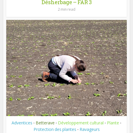
Désherbage – FAR 3
2 min read
Adventices
Betterave
Développement cultural
Plante
•
•
•
•
Protection des plantes
Ravageurs
•