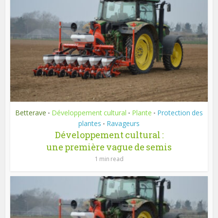
Betterave
Développement cultural
Plante
Protection des
•
•
•
plantes
Ravageurs
•
Développement cultural :
une première vague de semis
1 min read