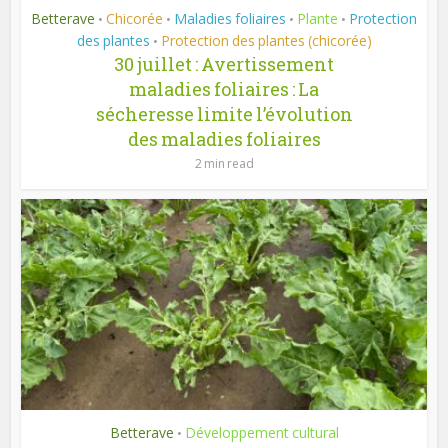
Betterave
Chicorée
Maladies foliaires
Plante
Protection
•
•
•
•
des plantes
Protection des plantes (chicorée)
•
30 juillet : Avertissement
maladies foliaires : La
sécheresse limite l’évolution
des maladies foliaires
2 min read
Betterave
Développement cultural
•