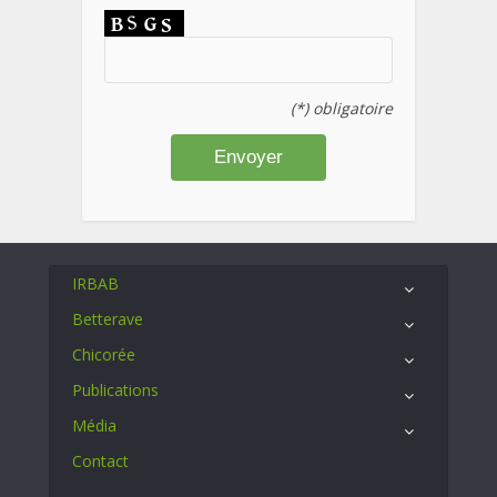
(*) obligatoire
IRBAB
Betterave
Chicorée
Publications
Média
Contact