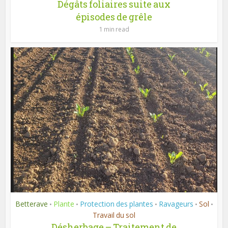
Dégâts foliaires suite aux
épisodes de grêle
1 min read
Betterave
Plante
Protection des plantes
Ravageurs
Sol
•
•
•
•
•
Travail du sol
Désherbage – Traitement de