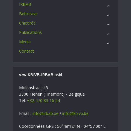
IRBAB
Betterave
Chicorée
Publications
Média
Contact
vzw KBIVB-IRBAB asbl
Molenstraat 45
3300 Tienen (Tirlemont) - Belgique
Tél.
+32 470 83 16 54
Email :
info@irbab.be
/
info@kbivb.be
Coordonnées GPS : 50°48'12" N - 04°57'00" E