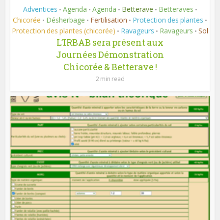
Adventices
Agenda
Agenda
Betterave
Betteraves
•
•
•
•
•
Chicorée
Désherbage
Fertilisation
Protection des plantes
•
•
•
•
Protection des plantes (chicorée)
Ravageurs
Ravageurs
Sol
•
•
•
L’IRBAB sera présent aux
Journées Démonstration
Chicorée & Betterave !
2 min read