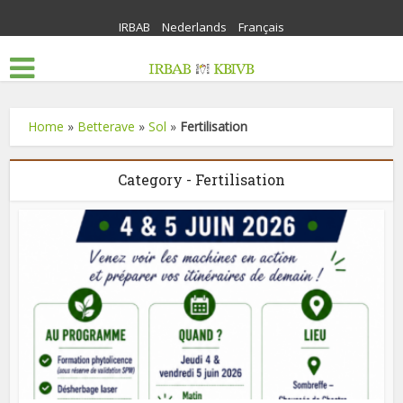
IRBAB
Nederlands
Français
Home
»
Betterave
»
Sol
»
Fertilisation
Category - Fertilisation