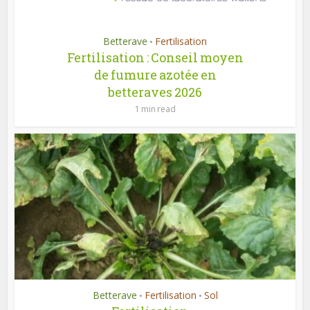
Betterave
Fertilisation
•
Fertilisation : Conseil moyen
de fumure azotée en
betteraves 2026
1 min read
Betterave
Fertilisation
Sol
•
•