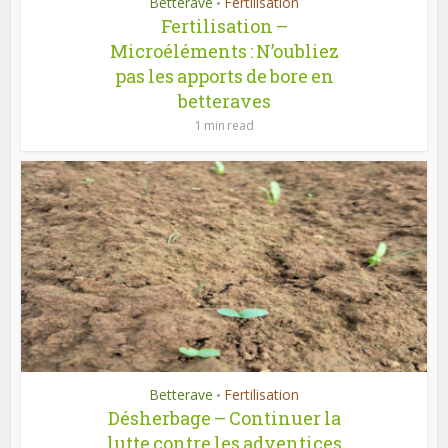
Betterave
Fertilisation
•
Fertilisation –
Microéléments : N’oubliez
pas les apports de bore en
betteraves
1 min read
Betterave
Fertilisation
•
Désherbage – Continuer la
lutte contre les adventices