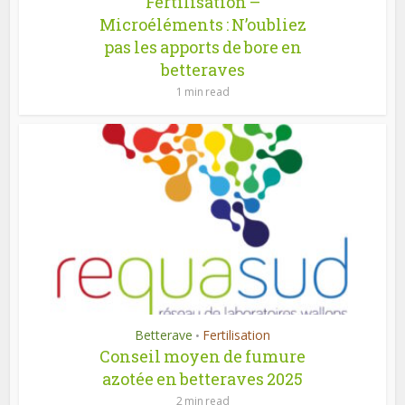
Fertilisation –
Microéléments : N’oubliez
pas les apports de bore en
betteraves
1 min read
Betterave
Fertilisation
•
Conseil moyen de fumure
azotée en betteraves 2025
2 min read