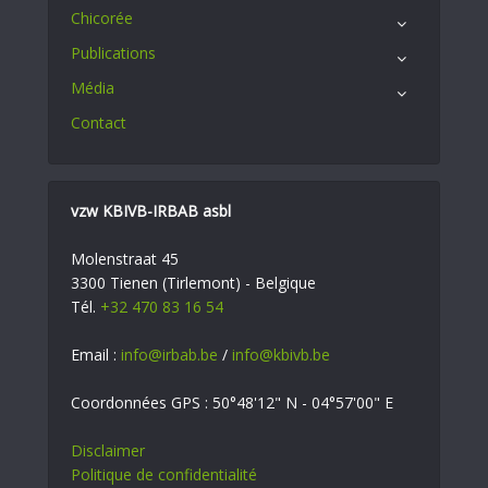
Chicorée
Publications
Média
Contact
vzw KBIVB-IRBAB asbl
Molenstraat 45
3300 Tienen (Tirlemont) - Belgique
Tél.
+32 470 83 16 54
Email :
info@irbab.be
/
info@kbivb.be
Coordonnées GPS : 50°48'12" N - 04°57'00" E
Disclaimer
Politique de confidentialité