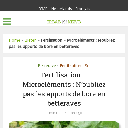
IRBAB
Nederlands
Français
Home
»
Bieten
»
Fertilisation – Microéléments : N’oubliez
pas les apports de bore en betteraves
Betterave
Fertilisation
Sol
•
•
Fertilisation –
Microéléments : N’oubliez
pas les apports de bore en
betteraves
1 min read
1 an ago