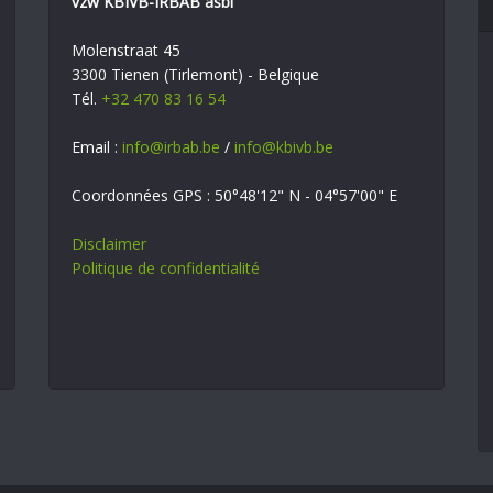
vzw KBIVB-IRBAB asbl
Molenstraat 45
3300 Tienen (Tirlemont) - Belgique
Tél.
+32 470 83 16 54
Email :
info@irbab.be
/
info@kbivb.be
Coordonnées GPS : 50°48'12" N - 04°57'00" E
Disclaimer
Politique de confidentialité