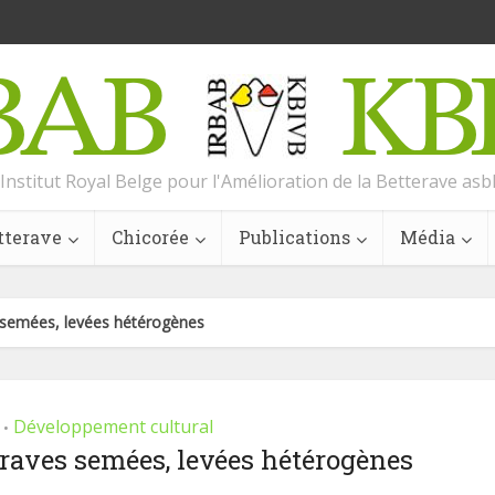
Institut Royal Belge pour l'Amélioration de la Betterave asb
tterave
Chicorée
Publications
Média
 semées, levées hétérogènes
Développement cultural
•
eraves semées, levées hétérogènes