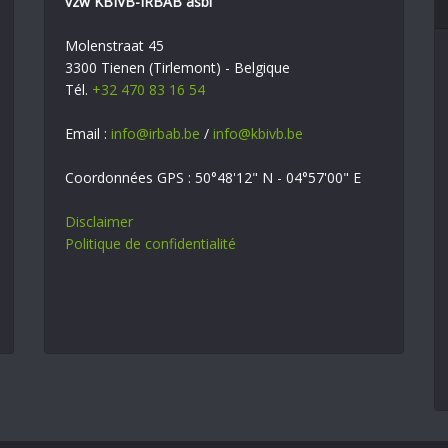
vzw KBIVB-IRBAB asbl
Molenstraat 45
3300 Tienen (Tirlemont) - Belgique
Tél.
+32 470 83 16 54
Email :
info@irbab.be
/
info@kbivb.be
Coordonnées GPS : 50°48'12" N - 04°57'00" E
Disclaimer
Politique de confidentialité