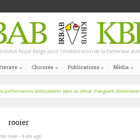
Institut Royal Belge pour l'Amélioration de la Betterave asb
tterave
Chicorée
Publications
Média
es performances betteravières dans un climat changeant (Betteravier
rooier
min read
9 ans ago