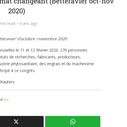
imat changeant (Betteravier oct-nov
2020)
min read
6 ans ago
Betteravier’ d’octobre -novembre 2020
ruxelles le 11 et 12 février 2020. 270 personnes
stituts de recherches, fabricants, producteurs,
dustrie phytosanitaire, des engrais et du machinisme
rticipé à ce congrès.
 Wauters
gé
ici
.