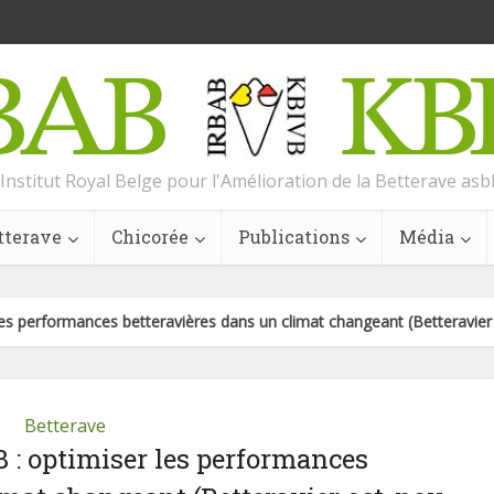
Institut Royal Belge pour l'Amélioration de la Betterave asb
tterave
Chicorée
Publications
Média
es performances betteravières dans un climat changeant (Betteravier
Betterave
 : optimiser les performances