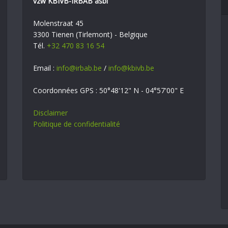
vzw KBIVB-IRBAB asbl
Molenstraat 45
3300 Tienen (Tirlemont) - Belgique
Tél.
+32 470 83 16 54
Email :
info@irbab.be
/
info@kbivb.be
Coordonnées GPS : 50°48'12" N - 04°57'00" E
Disclaimer
Politique de confidentialité