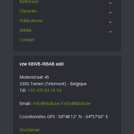
Betterave
Chicorée
Publications
Média
Contact
vzw KBIVB-IRBAB asbl
Molenstraat 45
3300 Tienen (Tirlemont) - Belgique
Tél.
+32 470 83 16 54
Email :
info@irbab.be
/
info@kbivb.be
Coordonnées GPS : 50°48'12" N - 04°57'00" E
Disclaimer