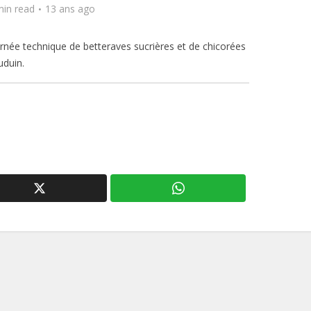
min read
13 ans ago
urnée technique de betteraves sucrières et de chicorées
uduin.