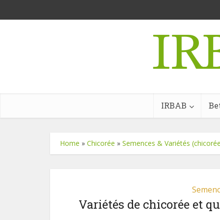
IRBAB
Be
Home
»
Chicorée
»
Semences & Variétés (chicoré
Semence
Variétés de chicorée et q