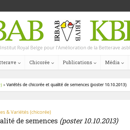
Institut Royal Belge pour l'Amélioration de la Betterave asb
tterave
Chicorée
Publications
Média
e)
»
Variétés de chicorée et qualité de semences (poster 10.10.2013)
s & Variétés (chicorée)
ualité de semences
(poster 10.10.2013)