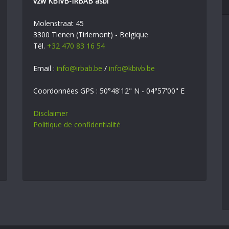
vzw KBIVB-IRBAB asbl
Molenstraat 45
3300 Tienen (Tirlemont) - Belgique
Tél.
+32 470 83 16 54
Email :
info@irbab.be
/
info@kbivb.be
Coordonnées GPS : 50°48'12" N - 04°57'00" E
Disclaimer
Politique de confidentialité