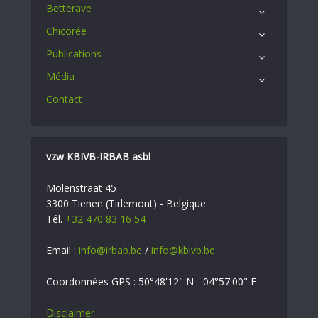
Betterave
Chicorée
Publications
Média
Contact
vzw KBIVB-IRBAB asbl
Molenstraat 45
3300 Tienen (Tirlemont) - Belgique
Tél.
+32 470 83 16 54
Email :
info@irbab.be
/
info@kbivb.be
Coordonnées GPS : 50°48'12" N - 04°57'00" E
Disclaimer