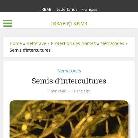
IRBAB
Nederlands
Français
Home
»
Betterave
»
Protection des plantes
»
Nématodes
»
Semis d’intercultures
Nématodes
Semis d’intercultures
1 min read
11 ans ago