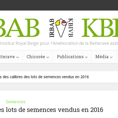
Institut Royal Belge pour l'Amélioration de la Betterave asb
tterave
Chicorée
Publications
Média
s des calibres des lots de semences vendus en 2016
Semences
des lots de semences vendus en 2016