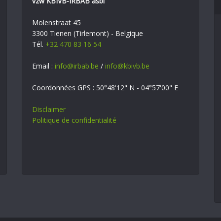
vzw KBIVB-IRBAB asbl
Molenstraat 45
3300 Tienen (Tirlemont) - Belgique
Tél.
+32 470 83 16 54
Email :
info@irbab.be
/
info@kbivb.be
Coordonnées GPS : 50°48'12" N - 04°57'00" E
Disclaimer
Politique de confidentialité