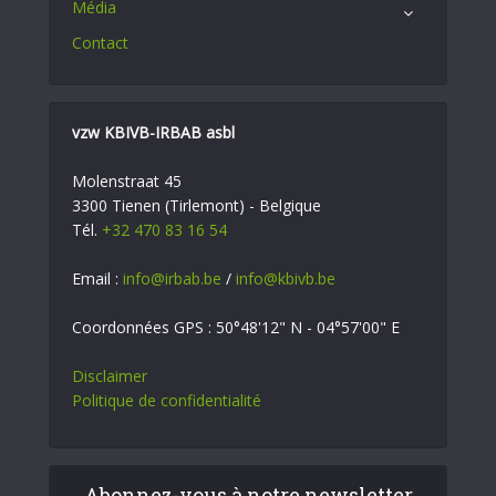
Média
Contact
vzw KBIVB-IRBAB asbl
Molenstraat 45
3300 Tienen (Tirlemont) - Belgique
Tél.
+32 470 83 16 54
Email :
info@irbab.be
/
info@kbivb.be
Coordonnées GPS : 50°48'12" N - 04°57'00" E
Disclaimer
Politique de confidentialité
Abonnez-vous à notre newsletter