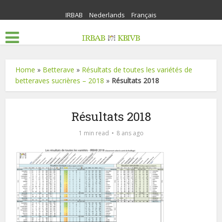
IRBAB
Nederlands
Français
Home
»
Betterave
»
Résultats de toutes les variétés de
betteraves sucrières – 2018
»
Résultats 2018
Résultats 2018
1 min read
8 ans ago