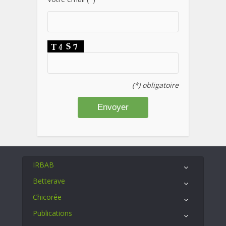
(*) obligatoire
IRBAB
Betterave
Chicorée
Publications