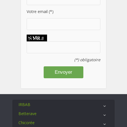
Votre email (*)
(*) obligatoire
IRBAB
Betterave
Chicorée