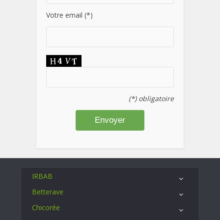
Votre email (*)
(*) obligatoire
IRBAB
Betterave
Chicorée