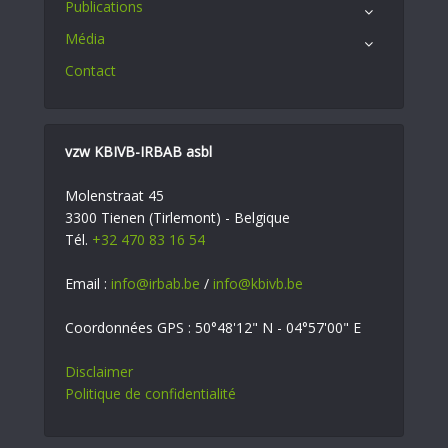
Publications
Média
Contact
vzw KBIVB-IRBAB asbl
Molenstraat 45
3300 Tienen (Tirlemont) - Belgique
Tél.
+32 470 83 16 54
Email :
info@irbab.be
/
info@kbivb.be
Coordonnées GPS : 50°48'12" N - 04°57'00" E
Disclaimer
Politique de confidentialité