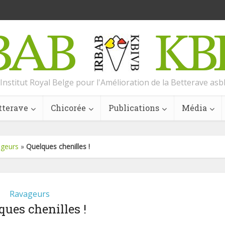
Institut Royal Belge pour l'Amélioration de la Betterave asb
tterave
Chicorée
Publications
Média
geurs
»
Quelques chenilles !
Ravageurs
ques chenilles !