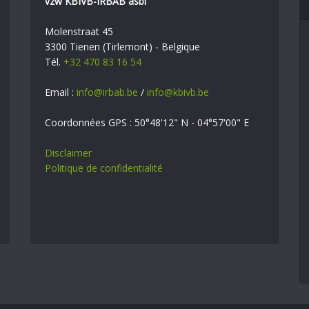
vzw KBIVB-IRBAB asbl
Molenstraat 45
3300 Tienen (Tirlemont) - Belgique
Tél.
+32 470 83 16 54
Email :
info@irbab.be
/
info@kbivb.be
Coordonnées GPS : 50°48'12" N - 04°57'00" E
Disclaimer
Politique de confidentialité