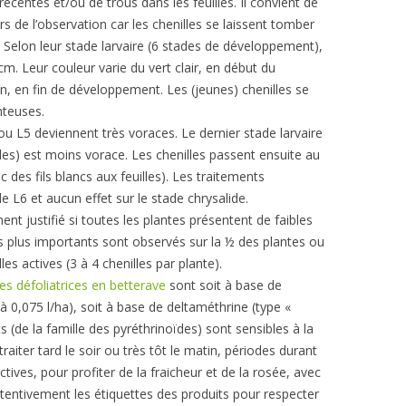
récentes et/ou de trous dans les feuilles. Il convient de
s de l’observation car les chenilles se laissent tomber
s. Selon leur stade larvaire (6 stades de développement),
4 cm. Leur couleur varie du vert clair, en début du
, en fin de développement. Les (jeunes) chenilles se
nteuses.
 ou L5 deviennent très voraces. Le dernier stade larvaire
bles) est moins vorace. Les chenilles passent ensuite au
 des fils blancs aux feuilles). Les traitements
de L6 et aucun effet sur le stade chrysalide.
 justifié si toutes les plantes présentent de faibles
s plus importants sont observés sur la ½ des plantes ou
es actives (3 à 4 chenilles par plante).
es défoliatrices en betterave
sont soit à base de
à 0,075 l/ha), soit à base de deltaméthrine (type «
s (de la famille des pyréthrinoïdes) sont sensibles à la
 traiter tard le soir ou très tôt le matin, périodes durant
actives, pour profiter de la fraicheur et de la rosée, avec
ttentivement les étiquettes des produits pour respecter