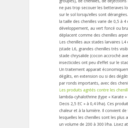
groupes), de chenilles, de déjections 
ne pas trop secouer les betteraves lor
sur le sol lorsqu’elles sont dérangée
la taille des chenilles varie de 0,5 à 
développement, au vert foncé ou brun
déplacent comme des chenilles arpe
Les chenilles aux stades larvaires L4
(stade L6, grandes chenilles très visi
stade chrysalide (cocon accroché avec
insecticides ont peu d’effet sur le sta
Un traitement apparait économiquement
dégâts, en extension ou si des dégât
par ronds importants, avec des chenill
Les produits agréés contre les chenill
lambda-cyhalothrine (type « Karate » 
Decis 2,5 EC » à 0,4 l/ha). Ces produit
chaleur et à la lumière. Il convient de
lesquelles les chenilles sont les plus 
un volume de 200 à 300 l/ha. Lisez a