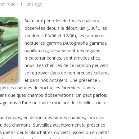
min read
11 ans ago
Suite aux périodes de fortes chaleurs
observées depuis le début juin (±30°C les
vendredis 05/06 et 12/06), les premières
noctuelles gamma (Autographa gamma),
papillon migrateur venant des régions
méditerranéennes, sont arrivées chez
nous. Les chenilles de ce papillon peuvent
se retrouver dans de nombreuses cultures
et dans nos potagers. Une présence «
 petites chenilles de noctuelles (premiers stades
 dans quelques champs d’observations. On peut parfois
age, dus à l’une ou l’autre morsure de chenilles, ou à
 betteraves, en dehors des heures chaudes, lors d’un
 des chardons. Surveillez attentivement la présence
es (petits oeufs blanchâtres ou verts, isolés ou en petits