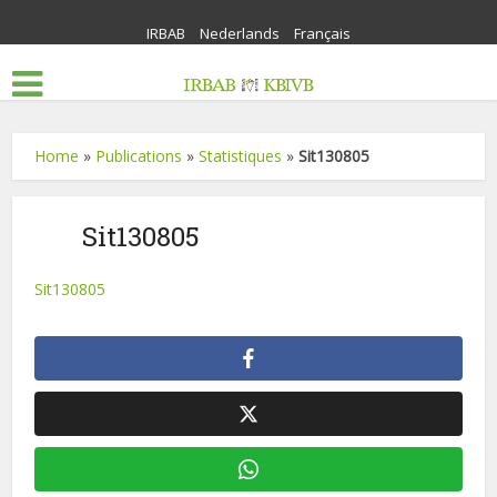
IRBAB
Nederlands
Français
Home
»
Publications
»
Statistiques
»
Sit130805
Sit130805
Sit130805