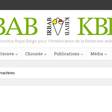
Institut Royal Belge pour l'Amélioration de la Betterave asb
tterave
Chicorée
Publications
Média
imachines