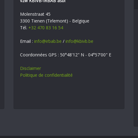
vzw KBIVB-IRBAB asbl
Molenstraat 45
3300 Tienen (Tirlemont) - Belgique
Tél.
+32 470 83 16 54
Email :
info@irbab.be
/
info@kbivb.be
Coordonnées GPS : 50°48'12" N - 04°57'00" E
Disclaimer
Politique de confidentialité