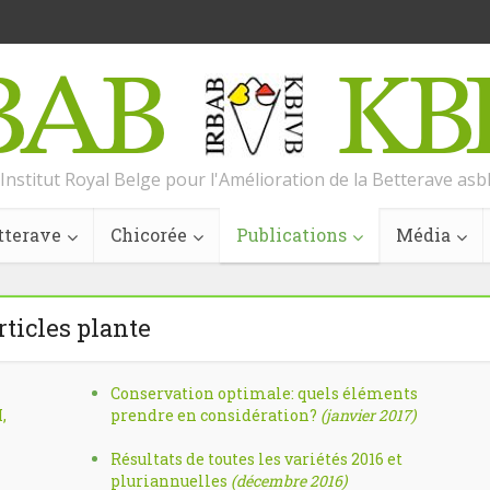
Institut Royal Belge pour l'Amélioration de la Betterave asb
tterave
Chicorée
Publications
Média
rticles plante
Conservation optimale: quels éléments
,
prendre en considération?
(janvier 2017)
Résultats de toutes les variétés 2016 et
pluriannuelles
(décembre 2016)