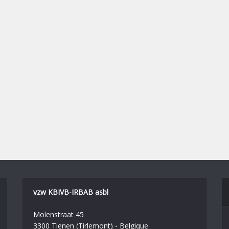
vzw KBIVB-IRBAB asbl
Molenstraat 45
3300 Tienen (Tirlemont) - Belgique