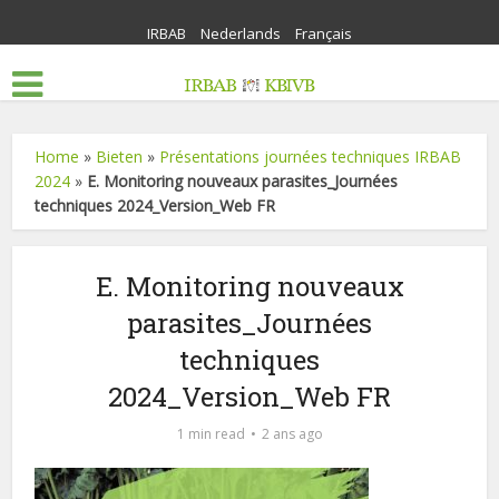
IRBAB
Nederlands
Français
Home
»
Bieten
»
Présentations journées techniques IRBAB
2024
»
E. Monitoring nouveaux parasites_Journées
techniques 2024_Version_Web FR
E. Monitoring nouveaux
parasites_Journées
techniques
2024_Version_Web FR
1 min read
2 ans ago