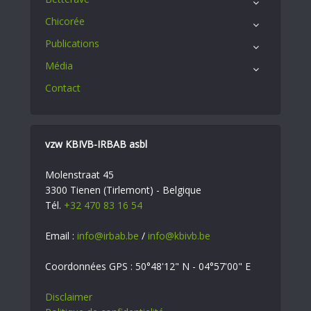
Chicorée
Publications
Média
Contact
vzw KBIVB-IRBAB asbl
Molenstraat 45
3300 Tienen (Tirlemont) - Belgique
Tél.
+32 470 83 16 54
Email :
info@irbab.be
/
info@kbivb.be
Coordonnées GPS : 50°48'12" N - 04°57'00" E
Disclaimer