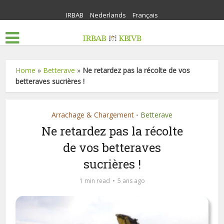
IRBAB
Nederlands
Français
Home
»
Betterave
»
Ne retardez pas la récolte de vos
betteraves sucrières !
Arrachage & Chargement
Betterave
•
Ne retardez pas la récolte
de vos betteraves
sucrières !
1 min read
5 ans ago