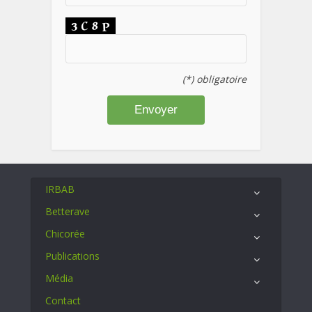
(*) obligatoire
IRBAB
Betterave
Chicorée
Publications
Média
Contact