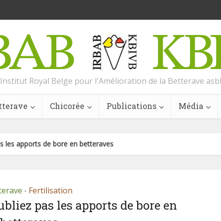
Institut Royal Belge pour l'Amélioration de la Betterave asb
tterave
Chicorée
Publications
Média
s les apports de bore en betteraves
terave
Fertilisation
•
bliez pas les apports de bore en