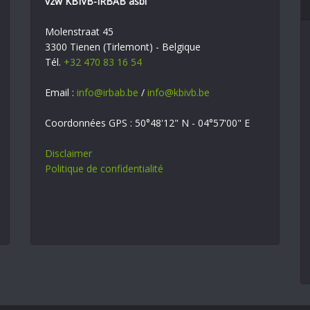
vzw KBIVB-IRBAB asbl
Molenstraat 45
3300 Tienen (Tirlemont) - Belgique
Tél.
+32 470 83 16 54
Email :
info@irbab.be
/
info@kbivb.be
Coordonnées GPS : 50°48'12" N - 04°57'00" E
Disclaimer
Politique de confidentialité