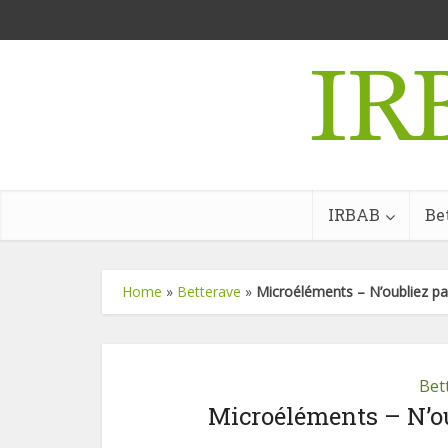
IRBAB
Be
Home
»
Betterave
»
Microéléments – N’oubliez pa
Bet
Microéléments – N’ou