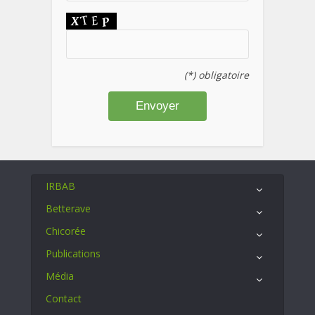
(*) obligatoire
IRBAB
Betterave
Chicorée
Publications
Média
Contact