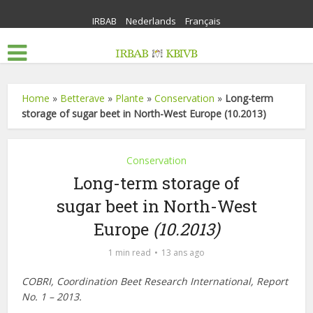
IRBAB
Nederlands
Français
Home
»
Betterave
»
Plante
»
Conservation
»
Long-term
storage of sugar beet in North-West Europe (10.2013)
Conservation
Long-term storage of
sugar beet in North-West
Europe
(10.2013)
1 min read
13 ans ago
COBRI, Coordination Beet Research International, Report
No. 1 – 2013.