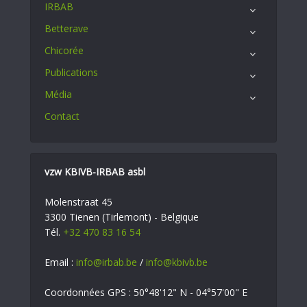
IRBAB
Betterave
Chicorée
Publications
Média
Contact
vzw KBIVB-IRBAB asbl
Molenstraat 45
3300 Tienen (Tirlemont) - Belgique
Tél.
+32 470 83 16 54
Email :
info@irbab.be
/
info@kbivb.be
Coordonnées GPS : 50°48'12" N - 04°57'00" E