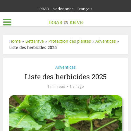
IRBAB
Nederlands
Français
Home
»
Betterave
»
Protection des plantes
»
Adventices
»
Liste des herbicides 2025
Adventices
Liste des herbicides 2025
1 min read
1 an ago