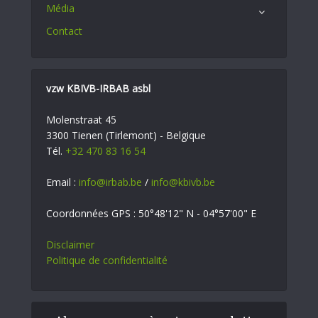
Média
Contact
vzw KBIVB-IRBAB asbl
Molenstraat 45
3300 Tienen (Tirlemont) - Belgique
Tél.
+32 470 83 16 54
Email :
info@irbab.be
/
info@kbivb.be
Coordonnées GPS : 50°48'12" N - 04°57'00" E
Disclaimer
Politique de confidentialité