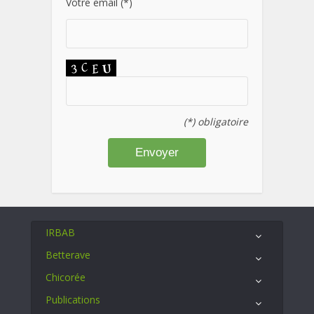
Votre email (*)
(*) obligatoire
IRBAB
Betterave
Chicorée
Publications