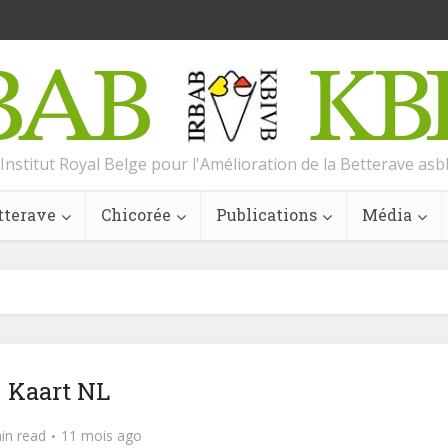
Institut Royal Belge pour l'Amélioration de la Betterave asb
tterave
Chicorée
Publications
Média
Kaart NL
in read
11 mois ago