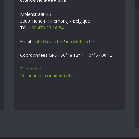
vzw KBIVB-IRBAB asbl
Molenstraat 45
3300 Tienen (Tirlemont) - Belgique
Tél.
+32 470 83 16 54
Email :
info@irbab.be
/
info@kbivb.be
Coordonnées GPS : 50°48'12" N - 04°57'00" E
Disclaimer
Politique de confidentialité