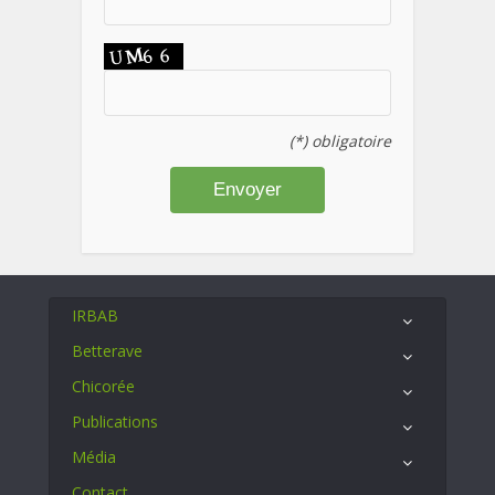
(*) obligatoire
IRBAB
Betterave
Chicorée
Publications
Média
Contact