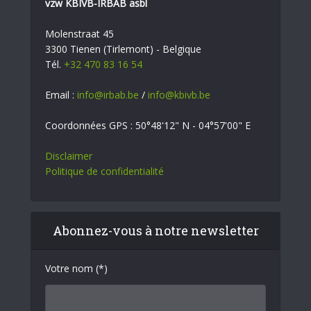
vzw KBIVB-IRBAB asbl
Molenstraat 45
3300 Tienen (Tirlemont) - Belgique
Tél.
+32 470 83 16 54
Email :
info@irbab.be
/
info@kbivb.be
Coordonnées GPS : 50°48'12" N - 04°57'00" E
Disclaimer
Politique de confidentialité
Abonnez-vous à notre newsletter
Votre nom (*)