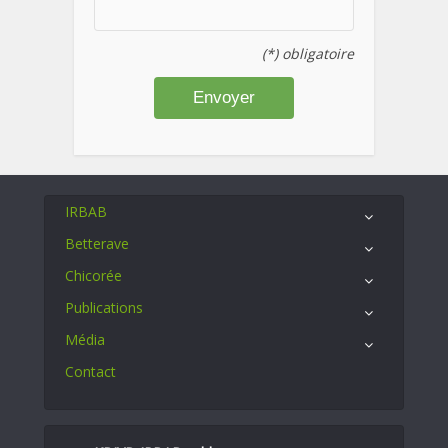
(*) obligatoire
IRBAB
Betterave
Chicorée
Publications
Média
Contact