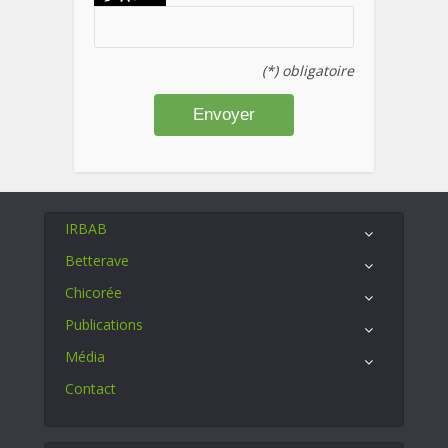
(*) obligatoire
IRBAB
Betterave
Chicorée
Publications
Média
Contact