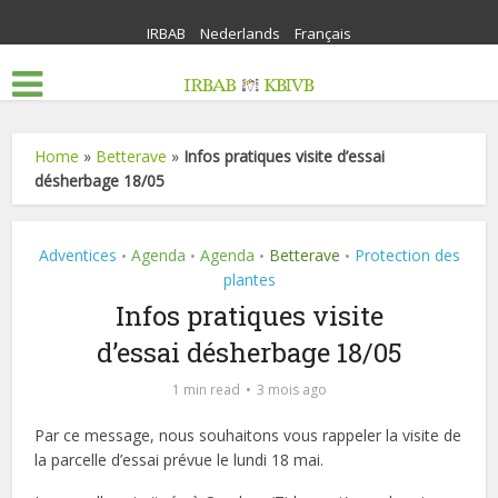
IRBAB
Nederlands
Français
Home
»
Betterave
»
Infos pratiques visite d’essai
désherbage 18/05
Adventices
Agenda
Agenda
Betterave
Protection des
•
•
•
•
plantes
Infos pratiques visite
d’essai désherbage 18/05
1 min read
3 mois ago
Par ce message, nous souhaitons vous rappeler la visite de
la parcelle d’essai prévue le lundi 18 mai.