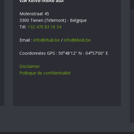
vzw KBIVB-IRBAB asbl
Molenstraat 45
3300 Tienen (Tirlemont) - Belgique
Tél.
+32 470 83 16 54
Email :
info@irbab.be
/
info@kbivb.be
Coordonnées GPS : 50°48'12" N - 04°57'00" E
Disclaimer
Politique de confidentialité