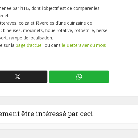
enée par l’ITB, dont l’objectif est de comparer les
riel.
eraves, colza et féveroles d’une quinzaine de
: bineuses, moulinets, houe rotative, rotoétrille, herse
sort, rampe de localisation.
te sur la
page d’accueil
ou dans
le Betteravier du mois
ment être intéressé par ceci.