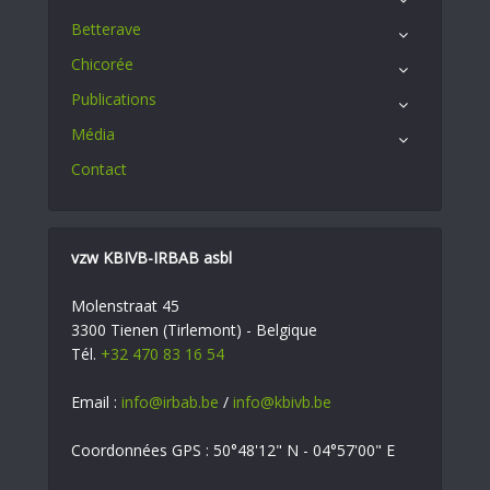
Betterave
Chicorée
Publications
Média
Contact
vzw KBIVB-IRBAB asbl
Molenstraat 45
3300 Tienen (Tirlemont) - Belgique
Tél.
+32 470 83 16 54
Email :
info@irbab.be
/
info@kbivb.be
Coordonnées GPS : 50°48'12" N - 04°57'00" E