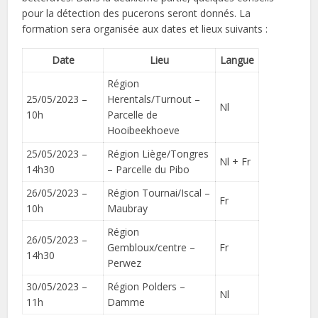
pour la détection des pucerons seront donnés. La
formation sera organisée aux dates et lieux suivants :
Date
Lieu
Langue
Région
25/05/2023 –
Herentals/Turnout –
Nl
10h
Parcelle de
Hooibeekhoeve
25/05/2023 –
Région Liège/Tongres
Nl + Fr
14h30
– Parcelle du Pibo
26/05/2023 –
Région Tournai/Iscal –
Fr
10h
Maubray
Région
26/05/2023 –
Gembloux/centre –
Fr
14h30
Perwez
30/05/2023 –
Région Polders –
Nl
11h
Damme