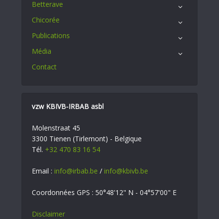
Betterave
Chicorée
Publications
Média
Contact
vzw KBIVB-IRBAB asbl
Molenstraat 45
3300 Tienen (Tirlemont) - Belgique
Tél.
+32 470 83 16 54
Email :
info@irbab.be
/
info@kbivb.be
Coordonnées GPS : 50°48'12" N - 04°57'00" E
Disclaimer