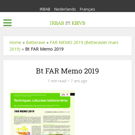
IRBAB
Nederlands
Français
Home
»
Betterave
»
FAR MEMO 2019 (Betteravier mars
2019)
»
Bt FAR Memo 2019
Bt FAR Memo 2019
1 min read
7 ans ago