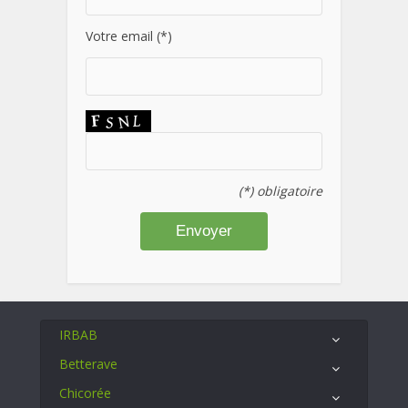
Votre email (*)
(*) obligatoire
IRBAB
Betterave
Chicorée