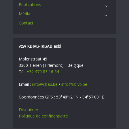
Publications
Média
Contact
vzw KBIVB-IRBAB asbl
Molenstraat 45
3300 Tienen (Tirlemont) - Belgique
Tél.
+32 470 83 16 54
Email :
info@irbab.be
/
info@kbivb.be
Coordonnées GPS : 50°48'12" N - 04°57'00" E
Disclaimer
Politique de confidentialité