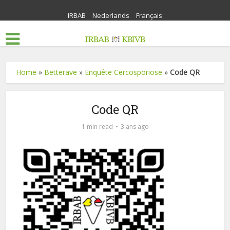
IRBAB
Nederlands
Français
Home
»
Betterave
»
Enquête Cercosporiose
»
Code QR
Code QR
1 min read
3 ans ago