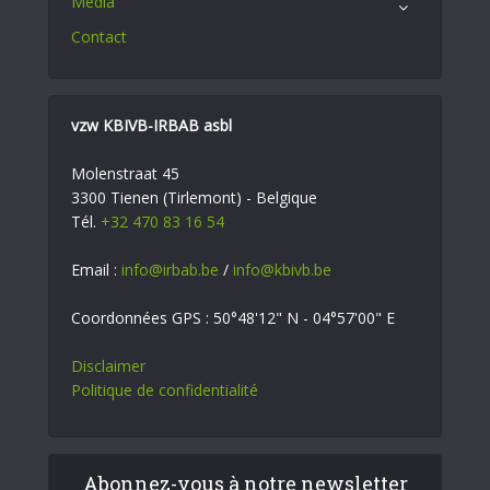
Média
Contact
vzw KBIVB-IRBAB asbl
Molenstraat 45
3300 Tienen (Tirlemont) - Belgique
Tél.
+32 470 83 16 54
Email :
info@irbab.be
/
info@kbivb.be
Coordonnées GPS : 50°48'12" N - 04°57'00" E
Disclaimer
Politique de confidentialité
Abonnez-vous à notre newsletter