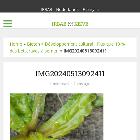
IRBAB
Nederlands
Français
Home
»
Bieten
»
Développement cultural : Plus que 10 %
des betteraves à semer
»
IMG20240513092411
IMG20240513092411
1 min read
2 ans ago