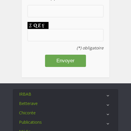
(*) obligatoire
IRBAB
Betterave
Chicorée
Publications